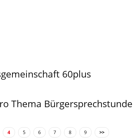
tsgemeinschaft 60plus
büro Thema Bürgersprechstunde
4
5
6
7
8
9
>>