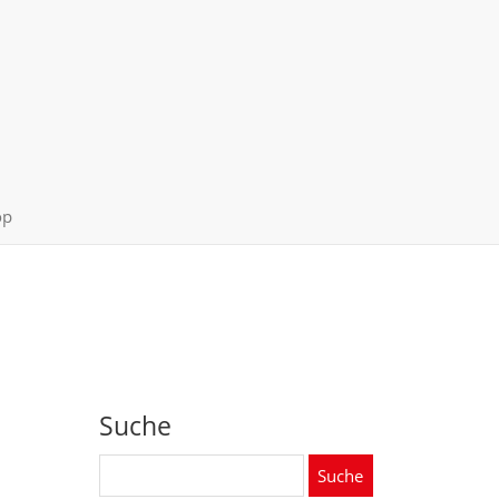
op
Suche
Suche
nach: