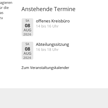
agieren
r die
Anstehende Termine
as
zu
offenes Kreisbüro
SA
08
14 bis 16 Uhr
AUG
2026
Abteilungssitzung
SA
08
16 bis 18 Uhr
AUG
2026
Zum Veranstaltungskalender